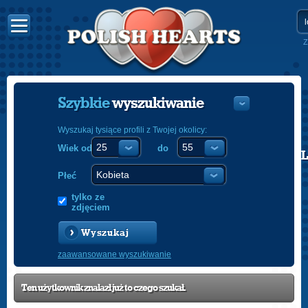
Z
Szybkie
wyszukiwanie
Wyszukaj tysiące profili z Twojej okolicy:
Wiek od
do
POLISH
ENGLISH
Płeć
tylko ze
zdjęciem
Wyszukaj
zaawansowane wyszukiwanie
Ten użytkownik znalazł już to czego szukał.