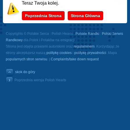
Teraz Twoja kolej.
Poprzednia Strona
Strona Główna
Copyrights © Polskie Serca : Polish Hearts :
Polskie Randki
:
Polski Serwis
Randkowy
dla Polek i Polaków na emigracji.
Strona jest objęta prawami autorskimi oraz
regulaminem
. Korzystając ze
strony akceptujesz naszą
politykę cookies
i
politykę prywatności
. Mapa
popularnych stron serwisu
. |
Complaints/take down request
skok do góry
Poprzednia wersja Polish Hearts