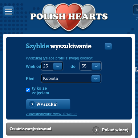
Z
Szybkie
wyszukiwanie
Wyszukaj tysiące profili z Twojej okolicy:
Wiek od
do
POLISH
ENGLISH
Płeć
tylko ze
zdjęciem
Wyszukaj
zaawansowane wyszukiwanie
Ostatnio
zarejestrowani
Pokaż więcej