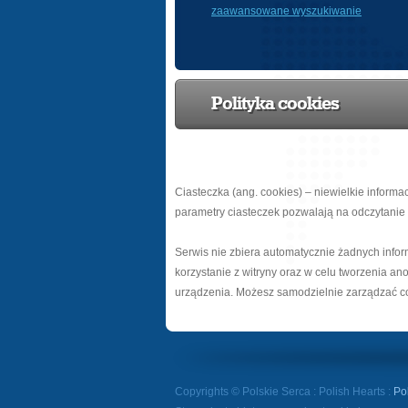
zaawansowane wyszukiwanie
Polityka cookies
Ciasteczka (ang. cookies) – niewielkie infor
parametry ciasteczek pozwalają na odczytanie i
Serwis nie zbiera automatycznie żadnych infor
korzystanie z witryny oraz w celu tworzenia an
urządzenia. Możesz samodzielnie zarządzać co
Copyrights © Polskie Serca : Polish Hearts :
Po