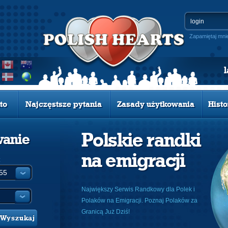
Zapamiętaj mni
to
Najczęstsze pytania
Zasady użytkowania
Histo
Polskie randki
wanie
na emigracji
:
Największy Serwis Randkowy dla Polek i
Polaków na Emigracji. Poznaj Polaków za
Granicą Już Dziś!
Wyszukaj