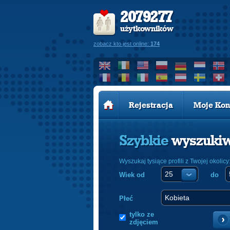
2079277
użytkowników
zobacz kto jest online:
174
Rejestracja
Moje Kon
Szybkie
wyszuki
Wyszukaj tysiące profili z Twojej okolicy
Wiek od
do
Płeć
tylko ze
zdjęciem