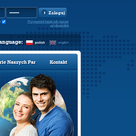
Zaloguj
e
Przypomnij hasło lub nazwę
użytkownika
language:
polish
english
rie Naszych Par
Kontakt