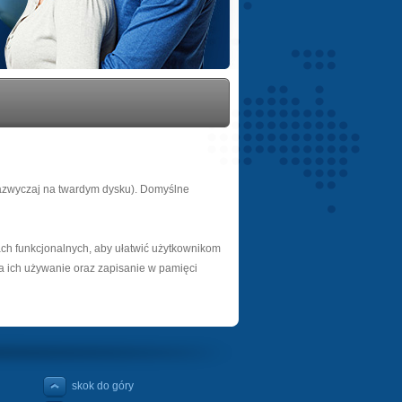
zazwyczaj na twardym dysku). Domyślne
ach funkcjonalnych, aby ułatwić użytkownikom
na ich używanie oraz zapisanie w pamięci
skok do góry