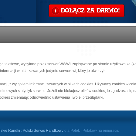
DOŁĄCZ ZA DARMO!
macje tekstowe, wysyłane przez serwer WWW i zapisywane po stronie użytkownika (
nformacji w nich zawartych jedynie serwerowi, który je utworzył.
macji, z wyjątkiem informacji zawartych w plikach cookies. Używamy cookies w cel
onimowych statystyk serwisu. Jeżeli nie blokujesz plików cookies, to zgadzasz się 
okies zmieniając odpowiednio ustawienia Twojej przeglądarki.
lskie Randki
:
Polski Serwis Randkowy
dla Polek i Polaków na emigracji.