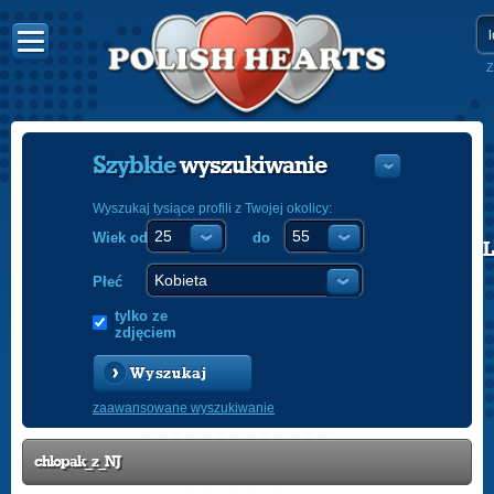
Z
Szybkie
wyszukiwanie
Wyszukaj tysiące profili z Twojej okolicy:
Wiek od
do
POLISH
ENGLISH
Płeć
tylko ze
zdjęciem
Wyszukaj
zaawansowane wyszukiwanie
chlopak_z_NJ