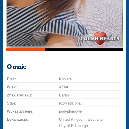
O mnie
Płeć:
Kobieta
Wiek:
42 lat
Znak zodiaku:
Baran
Stan:
rozwiedziona
Wykształcenie:
podyplomowe
Lokalizacja:
United Kingdom, Scotland,
City of Edinburgh,