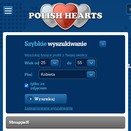
Z
Szybkie
wyszukiwanie
Wyszukaj tysiące profili z Twojej okolicy:
Wiek od
do
POLISH
ENGLISH
Płeć
tylko ze
zdjęciem
Wyszukaj
zaawansowane wyszukiwanie
Mmaggie35