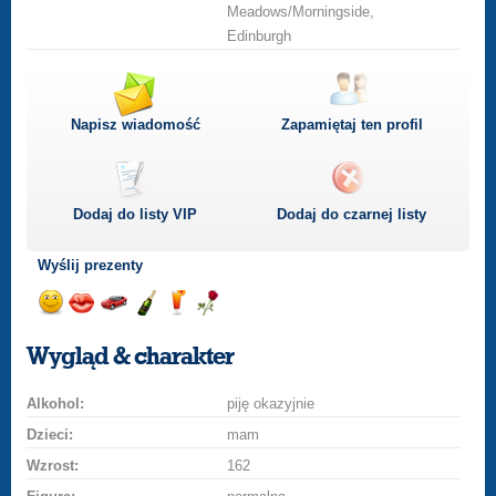
Meadows/Morningside,
Edinburgh
Napisz wiadomość
Zapamiętaj ten profil
Dodaj do listy
VIP
Dodaj do czarnej listy
Wyślij prezenty
Wyślij
Wyślij
Przejażdżka
Wyślij
Wyślij
Wyślij
uśmiech
buziaka
samochodem
szampana
drinka
różę
Wygląd & charakter
Alkohol:
piję okazyjnie
Dzieci:
mam
Wzrost:
162