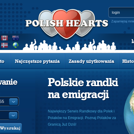
Zapamiętaj mni
to
Najczęstsze pytania
Zasady użytkowania
Histo
Polskie randki
wanie
na emigracji
:
Największy Serwis Randkowy dla Polek i
Polaków na Emigracji. Poznaj Polaków za
Granicą Już Dziś!
Wyszukaj