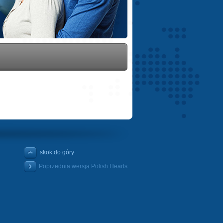
skok do góry
Poprzednia wersja Polish Hearts