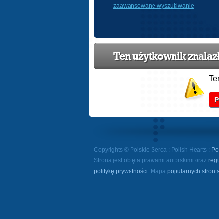
zaawansowane wyszukiwanie
Ten użytkownik znalazł 
Te
P
Copyrights © Polskie Serca : Polish Hearts :
Po
Strona jest objęta prawami autorskimi oraz
reg
politykę prywatności
. Mapa
popularnych stron 