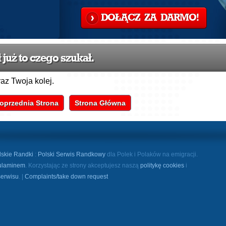
DOŁĄCZ ZA DARMO!
już to czego szukał.
raz Twoja kolej.
oprzednia Strona
Strona Główna
lskie Randki
:
Polski Serwis Randkowy
dla Polek i Polaków na emigracji.
ulaminem
. Korzystając ze strony akceptujesz naszą
politykę cookies
i
serwisu
. |
Complaints/take down request