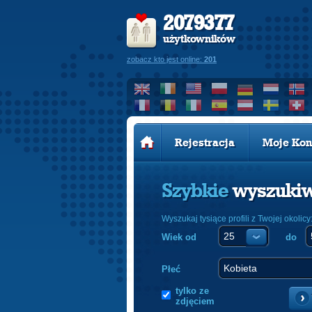
2079377
użytkowników
zobacz kto jest online:
201
Rejestracja
Moje Kon
Szybkie
wyszuki
Wyszukaj tysiące profili z Twojej okolicy
Wiek od
do
Płeć
tylko ze
zdjęciem