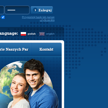
Zaloguj
e
Przypomnij hasło lub nazwę
użytkownika
language:
polish
english
rie Naszych Par
Kontakt