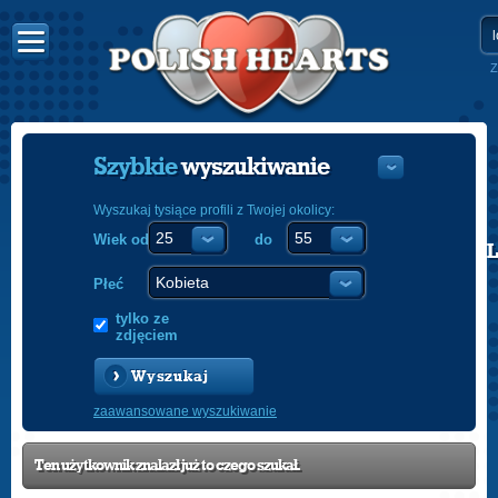
Z
Szybkie
wyszukiwanie
Wyszukaj tysiące profili z Twojej okolicy:
Wiek od
do
POLISH
ENGLISH
Płeć
tylko ze
zdjęciem
Wyszukaj
zaawansowane wyszukiwanie
Ten użytkownik znalazł już to czego szukał.