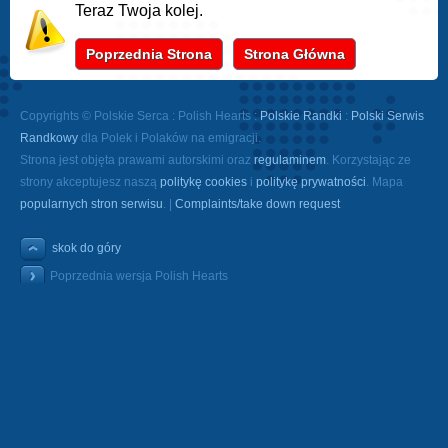
Teraz Twoja kolej.
Poprzednia Strona
Strona Główna
Copyrights © Polskie Serca : Polish Hearts :
Polskie Randki
:
Polski Serwis
Randkowy
dla Polek i Polaków na emigracji.
Strona jest objęta prawami autorskimi oraz
regulaminem
. Korzystając ze
strony akceptujesz naszą
politykę cookies
i
politykę prywatności
. Mapa
popularnych stron serwisu
. |
Complaints/take down request
skok do góry
Poprzednia wersja Polish Hearts