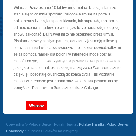
Witajcie, Przez ostanie 10 lat byłam samotna. Nie sądziłam, że
stanie się to co mnie spotkało. Zalogowałam się na portalu
polishhearts i zaczęłam poszukiwania, tak naprawdę robiłam to
od niechcenia, z nudów nie wierząc w to, że naprawdę mogę się
znowu zakochać. Ba! Nawet mi to nie przęknęło przez umysł.
Pisałam z pewnym miłym panem, który teraz jest moją miłością.
Teraz już mi jest w to łatwo uwierzyć, ale jak ktoś powiedziałby mi,
że za pomocą randek dla polonii w internecie mogę poznać
miłość i odżyć, nie uwierzyłabym, a pewnie nawet potraktowała to
jako głupi żart.Jednak okazało się inaczej za co Wam serdecznie
dziękuję i pozostaję dłużniczką do końca życia!!!!!!!! Poznanie
miłości w internecie jest jednak możliwe a że tak powiem kto by
pomyślał... Pozdrawiam Serdecznie, Irka z Chicago
Wstecz
Copyrights © Polskie Serca : Polish Hearts :
Polskie Randki
:
Polski Serwis
Randkowy
dla Polek i Polaków na emigracji.