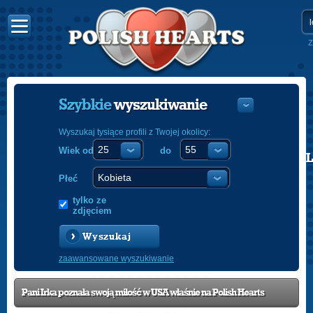
Z
Szybkie
wyszukiwanie
Wyszukaj tysiące profili z Twojej okolicy:
Wiek od
do
POLISH
ENGLISH
Płeć
tylko ze
zdjęciem
Wyszukaj
zaawansowane wyszukiwanie
Pani Irka poznała swoją miłość w USA właśnie na Polish Hearts