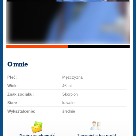
O mnie
Płeć:
Mężczyzna
Wiek:
46 lat
Znak zodiaku:
Skorpion
Stan:
kawaler
Wykształcenie:
średnie
Napisz wiadomość
Zapamiętaj ten profil