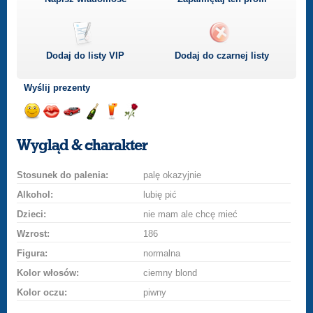
Dodaj do listy
VIP
Dodaj do czarnej listy
Wyślij prezenty
Wyślij
Wyślij
Przejażdżka
Wyślij
Wyślij
Wyślij
uśmiech
buziaka
samochodem
szampana
drinka
różę
Wygląd & charakter
Stosunek do palenia:
palę okazyjnie
Alkohol:
lubię pić
Dzieci:
nie mam ale chcę mieć
Wzrost:
186
Figura:
normalna
Kolor włosów:
ciemny blond
Kolor oczu:
piwny