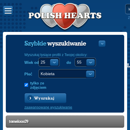
Z
Szybkie
wyszukiwanie
Wyszukaj tysiące profili z Twojej okolicy:
Wiek od
do
POLISH
ENGLISH
Płeć
tylko ze
zdjęciem
Wyszukaj
zaawansowane wyszukiwanie
tomekxxx79