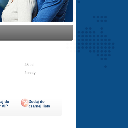
45 lat
żonaty
aj do
Dodaj do
y
VIP
czarnej listy
lij