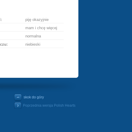
ę
:
piję okazyjnie
mam i chcę więcej
normalna
czu:
niebieski
skok do góry
Poprzednia wersja Polish Hearts