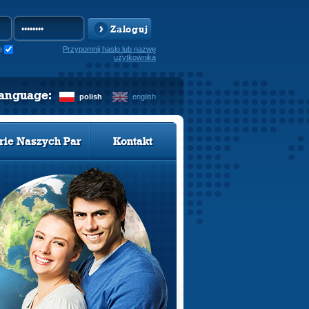
Zaloguj
e
Przypomnij hasło lub nazwę
użytkownika
language:
polish
english
rie Naszych Par
Kontakt