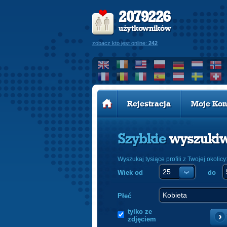
2079226
użytkowników
zobacz kto jest online:
242
Rejestracja
Moje Kon
Szybkie
wyszuki
Wyszukaj tysiące profili z Twojej okolicy
Wiek od
do
Płeć
tylko ze
zdjęciem