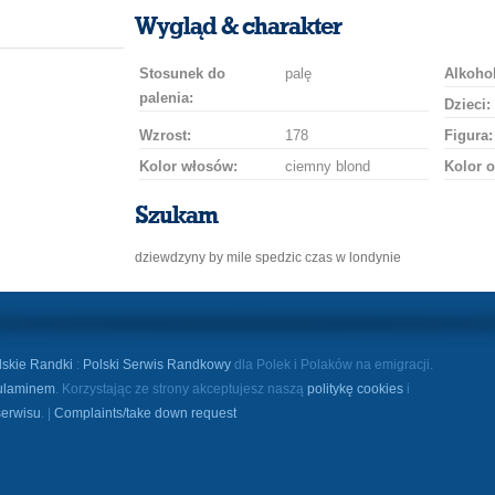
uśmiech
buziaka
samochodem
szampana
drinka
róż
Wygląd & charakter
Stosunek do
palę
Alkohol
palenia:
Dzieci:
Wzrost:
178
Figura:
Kolor włosów:
ciemny blond
Kolor o
Szukam
dziewdzyny by mile spedzic czas w londynie
lskie Randki
:
Polski Serwis Randkowy
dla Polek i Polaków na emigracji.
ulaminem
. Korzystając ze strony akceptujesz naszą
politykę cookies
i
serwisu
. |
Complaints/take down request