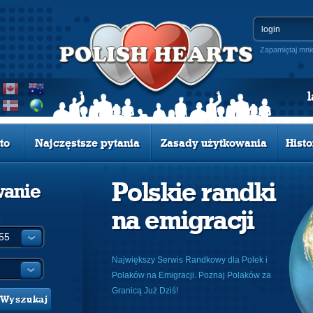
Zapamiętaj mni
to
Najczęstsze pytania
Zasady użytkowania
Histo
Polskie randki
wanie
na emigracji
:
Największy Serwis Randkowy dla Polek i
Polaków na Emigracji. Poznaj Polaków za
Granicą Już Dziś!
Wyszukaj