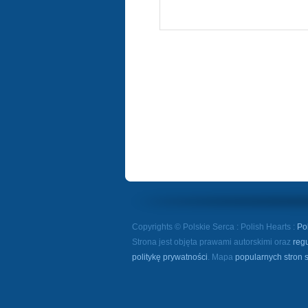
Copyrights © Polskie Serca : Polish Hearts :
Po
Strona jest objęta prawami autorskimi oraz
reg
politykę prywatności
. Mapa
popularnych stron 