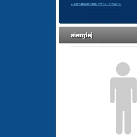
zaawansowane wyszukiwanie
siergiej