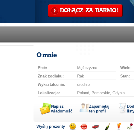
DOŁĄCZ ZA DARMO!
O mnie
Płeć:
Mężczyzna
Wiek:
Znak zodiaku:
Rak
Stan:
Wykształcenie:
średnie
Lokalizacja:
Poland, Pomorskie, Gdynia
Napisz
Zapamiętaj
Dod
wiadomość
ten profil
list
Wyślij prezenty
Wyślij
Wyślij
Przejażdżka
Wyślij
Wyślij
Wyś