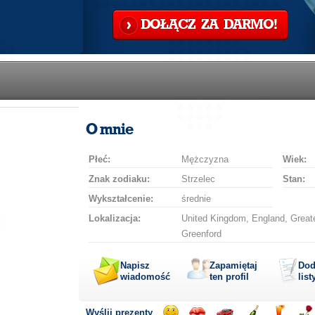
DOŁĄCZ ZA DARMO!
O mnie
Płeć:
Mężczyzna
Wiek:
Znak zodiaku:
Strzelec
Stan:
Wykształcenie:
średnie
Lokalizacja:
United Kingdom, England, Greate
Greenford
Napisz
Zapamiętaj
Dod
wiadomość
ten profil
list
Wyślij prezenty