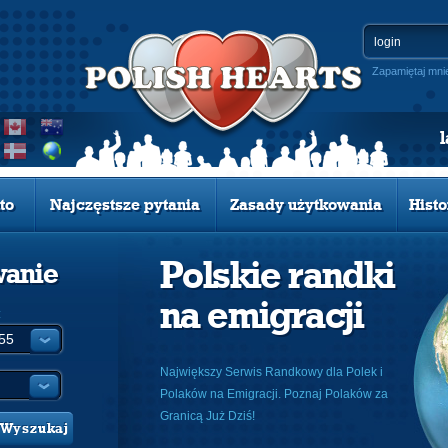
Zapamiętaj mni
to
Najczęstsze pytania
Zasady użytkowania
Histo
Polskie randki
wanie
na emigracji
:
Największy Serwis Randkowy dla Polek i
Polaków na Emigracji. Poznaj Polaków za
Granicą Już Dziś!
Wyszukaj