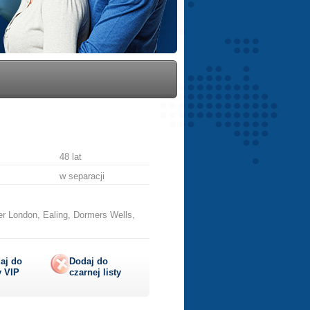
48 lat
w separacji
r London, Ealing, Dormers Wells,
aj do
Dodaj do
y
VIP
czarnej listy