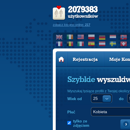
2079383
użytkowników
zobacz kto jest online:
217
Rejestracja
Moje Kon
Szybkie
wyszuki
Wyszukaj tysiące profili z Twojej okolicy
Wiek od
do
Płeć
tylko ze
zdjęciem