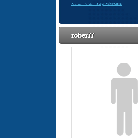
zaawansowane wyszukiwanie
rober77