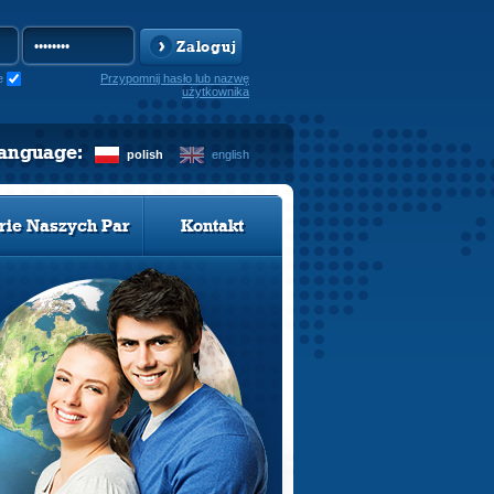
Zaloguj
e
Przypomnij hasło lub nazwę
użytkownika
language:
polish
english
rie Naszych Par
Kontakt