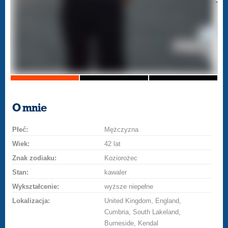
O mnie
Płeć:
Mężczyzna
Wiek:
42 lat
Znak zodiaku:
Koziorożec
Stan:
kawaler
Wykształcenie:
wyższe niepełne
Lokalizacja:
United Kingdom, England,
Cumbria, South Lakeland,
Burneside, Kendal