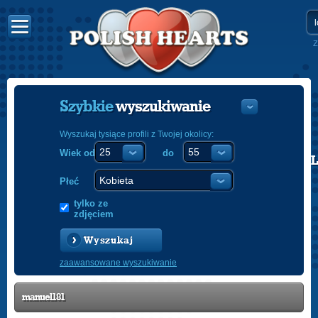
Z
Szybkie
wyszukiwanie
Wyszukaj tysiące profili z Twojej okolicy:
Wiek od
do
POLISH
ENGLISH
Płeć
tylko ze
zdjęciem
Wyszukaj
zaawansowane wyszukiwanie
manuel181