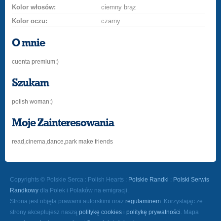
Kolor włosów:
ciemny brąz
Kolor oczu:
czarny
O mnie
cuenta premium:)
Szukam
polish woman:)
Moje Zainteresowania
read,cinema,dance,park make friends
Copyrights © Polskie Serca : Polish Hearts :
Polskie Randki
:
Polski Serwis
Randkowy
dla Polek i Polaków na emigracji.
Strona jest objęta prawami autorskimi oraz
regulaminem
. Korzystając ze
strony akceptujesz naszą
politykę cookies
i
politykę prywatności
. Mapa