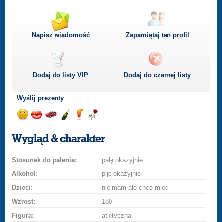
Napisz wiadomość
Zapamiętaj ten profil
Dodaj do listy
VIP
Dodaj do czarnej listy
Wyślij prezenty
Wyślij
Wyślij
Przejażdżka
Wyślij
Wyślij
Wyślij
uśmiech
buziaka
samochodem
szampana
drinka
różę
Wygląd & charakter
Stosunek do palenia:
palę okazyjnie
Alkohol:
piję okazyjnie
Dzieci:
nie mam ale chcę mieć
Wzrost:
180
Figura:
atletyczna