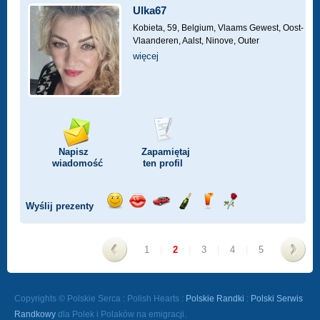
Ulka67
Kobieta, 59,
Belgium, Vlaams Gewest, Oost-
Vlaanderen, Aalst, Ninove, Outer
więcej
Napisz
Zapamiętaj
wiadomość
ten profil
Wyślij prezenty
Wyślij
Wyślij
Przejażdżka
Wyślij
Wyślij
Wyślij
uśmiech
buziaka
samochodem
szampana
drinka
różę
1
|
2
|
3
|
4
|
5
<
>
Copyrights © Polskie Serca : Polish Hearts :
Polskie Randki
:
Polski Serwis
Randkowy
dla Polek i Polaków na emigracji.