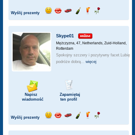
Wyślij prezenty
Wyślij
Wyślij
Przejażdżka
Wyślij
Wyślij
Wyślij
uśmiech
buziaka
samochodem
szampana
drinka
różę
Skype01
Mężczyzna, 47,
Netherlands, Zuid-Holland,
Rotterdam
Spokojny szczery i pozytywny facet.Lubię
podróże dobrą...
więcej
Napisz
Zapamiętaj
wiadomość
ten profil
Wyślij prezenty
Wyślij
Wyślij
Przejażdżka
Wyślij
Wyślij
Wyślij
uśmiech
buziaka
samochodem
szampana
drinka
różę