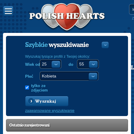
Z
Szybkie
wyszukiwanie
Wyszukaj tysiące profili z Twojej okolicy:
Wiek od
do
POLISH
ENGLISH
Płeć
tylko ze
zdjęciem
Wyszukaj
zaawansowane wyszukiwanie
Ostatnio
zarejestrowani