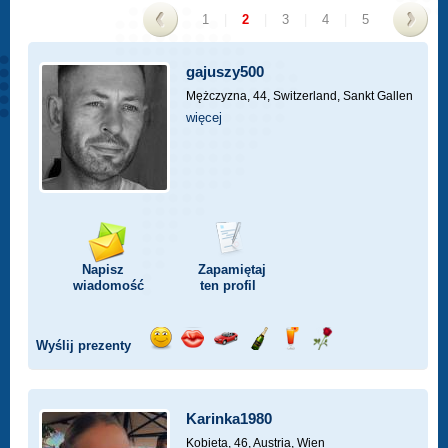
1
|
2
|
3
|
4
|
5
<
>
gajuszy500
Mężczyzna, 44,
Switzerland, Sankt Gallen
więcej
Napisz
Zapamiętaj
wiadomość
ten profil
Wyślij prezenty
Wyślij
Wyślij
Przejażdżka
Wyślij
Wyślij
Wyślij
uśmiech
buziaka
samochodem
szampana
drinka
różę
Karinka1980
Kobieta, 46,
Austria, Wien