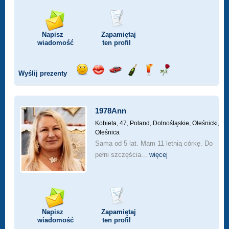
Napisz
Zapamiętaj
wiadomość
ten profil
Wyślij prezenty
Wyślij
Wyślij
Przejażdżka
Wyślij
Wyślij
Wyślij
uśmiech
buziaka
samochodem
szampana
drinka
różę
1978Ann
Kobieta, 47,
Poland, Dolnośląskie, Oleśnicki,
Oleśnica
Sama od 5 lat. Mam 11 letnią córkę. Do
pełni szczęścia...
więcej
Napisz
Zapamiętaj
wiadomość
ten profil