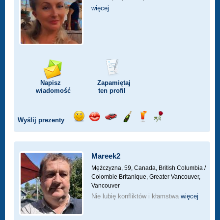
więcej
Napisz
Zapamiętaj
wiadomość
ten profil
Wyślij prezenty
Wyślij
Wyślij
Przejażdżka
Wyślij
Wyślij
Wyślij
uśmiech
buziaka
samochodem
szampana
drinka
różę
Mareek2
Mężczyzna, 59,
Canada, British Columbia /
Colombie Britanique, Greater Vancouver,
Vancouver
Nie lubię konfliktów i kłamstwa
więcej