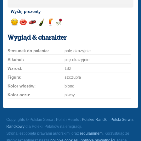
Wyślij prezenty
Wyślij
Wyślij
Przejażdżka
Wyślij
Wyślij
Wyślij
uśmiech
buziaka
samochodem
szampana
drinka
różę
Wygląd & charakter
Stosunek do palenia:
palę okazyjnie
Alkohol:
piję okazyjnie
Wzrost:
182
Figura:
szczupła
Kolor włosów:
blond
Kolor oczu:
piwny
Copyrights © Polskie Serca : Polish Hearts :
Polskie Randki
:
Polski Serwis
Randkowy
dla Polek i Polaków na emigracji.
Strona jest objęta prawami autorskimi oraz
regulaminem
. Korzystając ze
strony akceptujesz naszą
politykę cookies
i
politykę prywatności
. Mapa