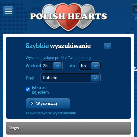
Z
Szybkie
wyszukiwanie
Wyszukaj tysiące profili z Twojej okolicy:
Wiek od
do
POLISH
ENGLISH
Płeć
tylko ze
zdjęciem
Wyszukaj
zaawansowane wyszukiwanie
largo