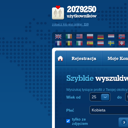
2079250
użytkowników
zobacz kto jest online:
110
Rejestracja
Moje Kon
Szybkie
wyszuki
Wyszukaj tysiące profili z Twojej okolicy
Wiek od
do
Płeć
tylko ze
zdjęciem