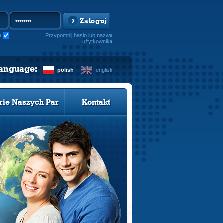
Zaloguj
e
Przypomnij hasło lub nazwę
użytkownika
language:
polish
english
rie Naszych Par
Kontakt