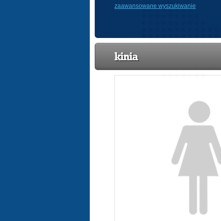
zaawansowane wyszukiwanie
kinia