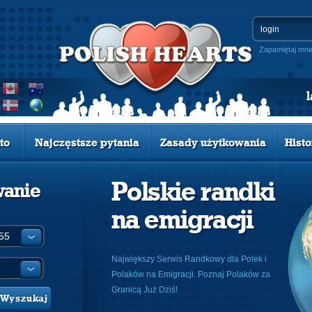
Zapamiętaj mni
to
Najczęstsze pytania
Zasady użytkowania
Histo
Polskie randki
wanie
na emigracji
:
Największy Serwis Randkowy dla Polek i
Polaków na Emigracji. Poznaj Polaków za
Granicą Już Dziś!
Wyszukaj