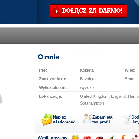
DOŁĄCZ ZA DARMO!
O mnie
Płeć:
Kobieta
Wiek:
Znak zodiaku:
Bliźnięta
Stan:
Wykształcenie:
wyższe
Lokalizacja:
United Kingdom, England, Hamps
Southampton
Napisz
Zapamiętaj
Dod
wiadomość
ten profil
list
Wyślij prezenty