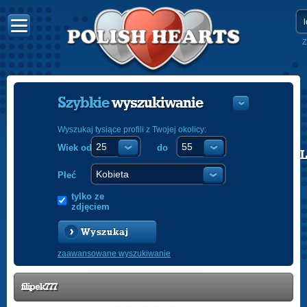
Z
Szybkie
wyszukiwanie
Wyszukaj tysiące profili z Twojej okolicy:
Wiek od
do
POLISH
ENGLISH
Płeć
tylko ze
zdjęciem
Wyszukaj
zaawansowane wyszukiwanie
filipek777