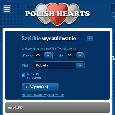
Z
Szybkie
wyszukiwanie
Wyszukaj tysiące profili z Twojej okolicy:
Wiek od
do
POLISH
ENGLISH
Płeć
tylko ze
zdjęciem
Wyszukaj
zaawansowane wyszukiwanie
ewad1953