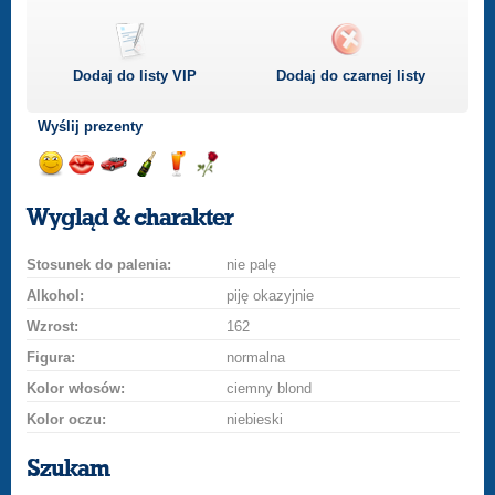
Dodaj do listy
VIP
Dodaj do czarnej listy
Wyślij prezenty
Wyślij
Wyślij
Przejażdżka
Wyślij
Wyślij
Wyślij
uśmiech
buziaka
samochodem
szampana
drinka
różę
Wygląd & charakter
Stosunek do palenia:
nie palę
Alkohol:
piję okazyjnie
Wzrost:
162
Figura:
normalna
Kolor włosów:
ciemny blond
Kolor oczu:
niebieski
Szukam