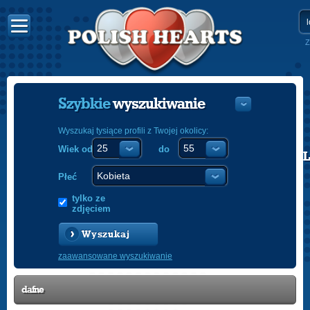
Z
Szybkie
wyszukiwanie
Wyszukaj tysiące profili z Twojej okolicy:
Wiek od
do
POLISH
ENGLISH
Płeć
tylko ze
zdjęciem
Wyszukaj
zaawansowane wyszukiwanie
dafne