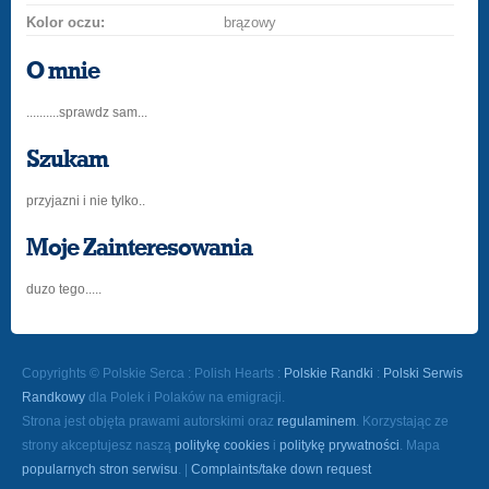
Kolor oczu:
brązowy
O mnie
..........sprawdz sam...
Szukam
przyjazni i nie tylko..
Moje Zainteresowania
duzo tego.....
Copyrights © Polskie Serca : Polish Hearts :
Polskie Randki
:
Polski Serwis
Randkowy
dla Polek i Polaków na emigracji.
Strona jest objęta prawami autorskimi oraz
regulaminem
. Korzystając ze
strony akceptujesz naszą
politykę cookies
i
politykę prywatności
. Mapa
popularnych stron serwisu
. |
Complaints/take down request