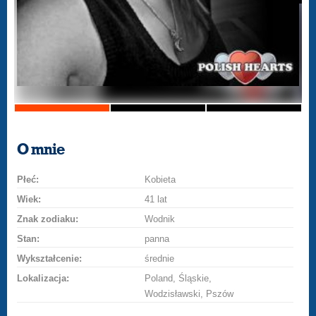
O mnie
Płeć:
Kobieta
Wiek:
41 lat
Znak zodiaku:
Wodnik
Stan:
panna
Wykształcenie:
średnie
Lokalizacja:
Poland, Śląskie,
Wodzisławski, Pszów