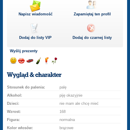
Napisz wiadomość
Zapamiętaj ten profil
Dodaj do listy
VIP
Dodaj do czarnej listy
Wyślij prezenty
Wyślij
Wyślij
Przejażdżka
Wyślij
Wyślij
Wyślij
uśmiech
buziaka
samochodem
szampana
drinka
różę
Wygląd & charakter
Stosunek do palenia:
palę
Alkohol:
piję okazyjnie
Dzieci:
nie mam ale chcę mieć
Wzrost:
168
Figura:
normalna
Kolor włosów:
brązowe