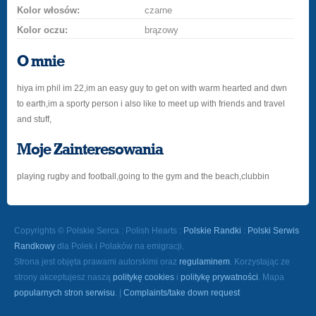
Kolor włosów:
czarne
Kolor oczu:
brązowy
O mnie
hiya im phil im 22,im an easy guy to get on with warm hearted and dwn
to earth,im a sporty person i also like to meet up with friends and travel
and stuff,
Moje Zainteresowania
playing rugby and football,going to the gym and the beach,clubbin
Copyrights © Polskie Serca : Polish Hearts :
Polskie Randki
:
Polski Serwis
Randkowy
dla Polek i Polaków na emigracji.
Strona jest objęta prawami autorskimi oraz
regulaminem
. Korzystając ze
strony akceptujesz naszą
politykę cookies
i
politykę prywatności
. Mapa
popularnych stron serwisu
. |
Complaints/take down request