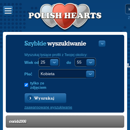
Z
Szybkie
wyszukiwanie
Wyszukaj tysiące profili z Twojej okolicy:
Wiek od
do
POLISH
ENGLISH
Płeć
tylko ze
zdjęciem
Wyszukaj
zaawansowane wyszukiwanie
corish2008