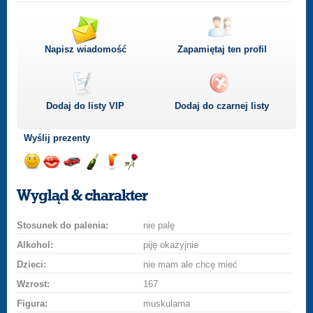
Napisz wiadomość
Zapamiętaj ten profil
Dodaj do listy
VIP
Dodaj do czarnej listy
Wyślij prezenty
Wyślij
Wyślij
Przejażdżka
Wyślij
Wyślij
Wyślij
uśmiech
buziaka
samochodem
szampana
drinka
różę
Wygląd & charakter
Stosunek do palenia:
nie palę
Alkohol:
piję okazyjnie
Dzieci:
nie mam ale chcę mieć
Wzrost:
167
Figura:
muskularna