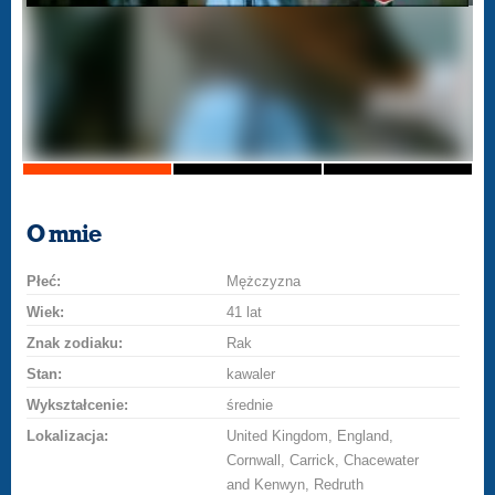
O mnie
Płeć:
Mężczyzna
Wiek:
41 lat
Znak zodiaku:
Rak
Stan:
kawaler
Wykształcenie:
średnie
Lokalizacja:
United Kingdom, England,
Cornwall, Carrick, Chacewater
and Kenwyn, Redruth