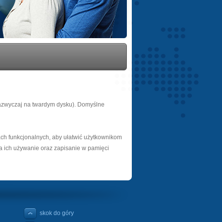
zazwyczaj na twardym dysku). Domyślne
ach funkcjonalnych, aby ułatwić użytkownikom
na ich używanie oraz zapisanie w pamięci
skok do góry