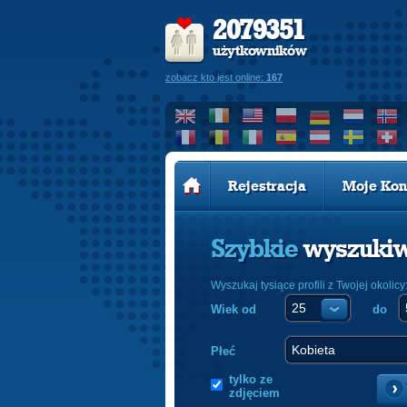
2079351
użytkowników
zobacz kto jest online:
167
Rejestracja
Moje Kon
Szybkie
wyszuki
Wyszukaj tysiące profili z Twojej okolicy
Wiek od
do
Płeć
tylko ze
zdjęciem