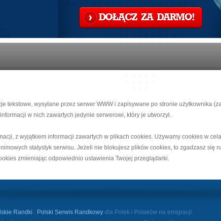
DOŁĄCZ ZA DARMO!
macje tekstowe, wysyłane przez serwer WWW i zapisywane po stronie użytkownika (
nformacji w nich zawartych jedynie serwerowi, który je utworzył.
macji, z wyjątkiem informacji zawartych w plikach cookies. Używamy cookies w cel
onimowych statystyk serwisu. Jeżeli nie blokujesz plików cookies, to zgadzasz się 
okies zmieniając odpowiednio ustawienia Twojej przeglądarki.
lskie Randki
:
Polski Serwis Randkowy
dla Polek i Polaków na emigracji.