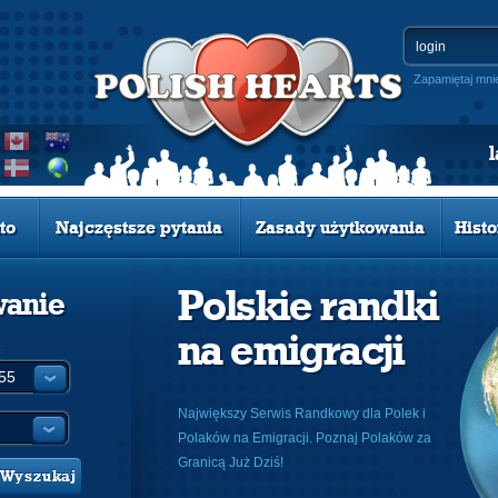
Zapamiętaj mni
to
Najczęstsze pytania
Zasady użytkowania
Histo
Polskie randki
wanie
na emigracji
:
Największy Serwis Randkowy dla Polek i
Polaków na Emigracji. Poznaj Polaków za
Granicą Już Dziś!
Wyszukaj