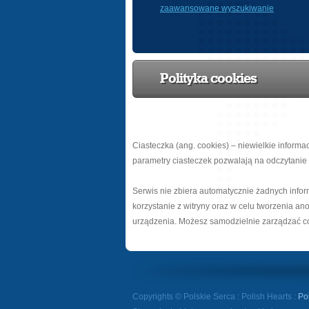
zaawansowane wyszukiwanie
Polityka cookies
Ciasteczka (ang. cookies) – niewielkie infor
parametry ciasteczek pozwalają na odczytanie i
Serwis nie zbiera automatycznie żadnych infor
korzystanie z witryny oraz w celu tworzenia an
urządzenia. Możesz samodzielnie zarządzać co
Copyrights © Polskie Serca : Polish Hearts :
Po