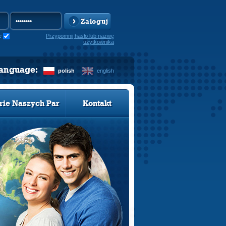
Zaloguj
e
Przypomnij hasło lub nazwę
użytkownika
language:
polish
english
rie Naszych Par
Kontakt