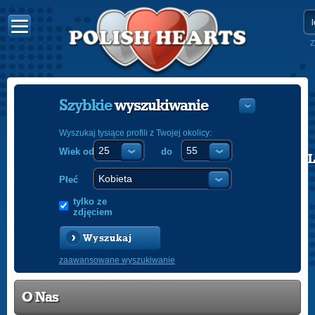
Z
Szybkie
wyszukiwanie
Wyszukaj tysiące profili z Twojej okolicy:
Wiek od
do
POLISH
ENGLISH
Płeć
tylko ze
zdjęciem
Wyszukaj
zaawansowane wyszukiwanie
O Nas