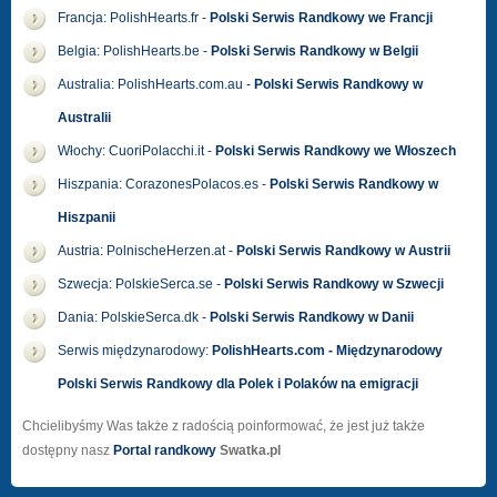
Francja: PolishHearts.fr -
Polski Serwis Randkowy we Francji
Belgia: PolishHearts.be -
Polski Serwis Randkowy w Belgii
Australia: PolishHearts.com.au -
Polski Serwis Randkowy w
Australii
Włochy: CuoriPolacchi.it -
Polski Serwis Randkowy we Włoszech
Hiszpania: CorazonesPolacos.es -
Polski Serwis Randkowy w
Hiszpanii
Austria: PolnischeHerzen.at -
Polski Serwis Randkowy w Austrii
Szwecja: PolskieSerca.se -
Polski Serwis Randkowy w Szwecji
Dania: PolskieSerca.dk -
Polski Serwis Randkowy w Danii
Serwis międzynarodowy:
PolishHearts.com - Międzynarodowy
Polski Serwis Randkowy dla Polek i Polaków na emigracji
Chcielibyśmy Was także z radością poinformować, że jest już także
dostępny nasz
Portal randkowy
Swatka.pl