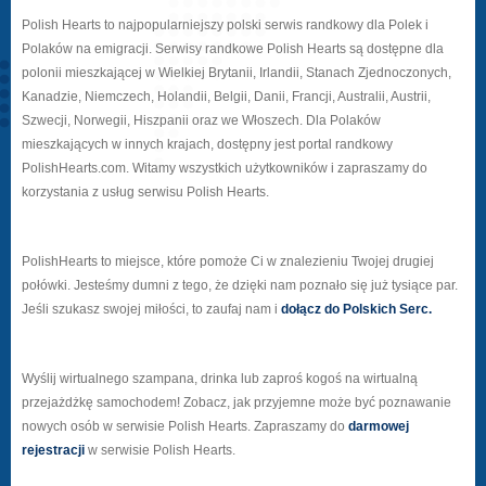
Polish Hearts to najpopularniejszy polski serwis randkowy dla Polek i
Polaków na emigracji. Serwisy randkowe Polish Hearts są dostępne dla
polonii mieszkającej w Wielkiej Brytanii, Irlandii, Stanach Zjednoczonych,
Kanadzie, Niemczech, Holandii, Belgii, Danii, Francji, Australii, Austrii,
Szwecji, Norwegii, Hiszpanii oraz we Włoszech. Dla Polaków
mieszkających w innych krajach, dostępny jest portal randkowy
PolishHearts.com. Witamy wszystkich użytkowników i zapraszamy do
korzystania z usług serwisu Polish Hearts.
PolishHearts to miejsce, które pomoże Ci w znalezieniu Twojej drugiej
połówki. Jesteśmy dumni z tego, że dzięki nam poznało się już tysiące par.
Jeśli szukasz swojej miłości, to zaufaj nam i
dołącz do Polskich Serc.
Wyślij wirtualnego szampana, drinka lub zaproś kogoś na wirtualną
przejażdżkę samochodem! Zobacz, jak przyjemne może być poznawanie
nowych osób w serwisie Polish Hearts. Zapraszamy do
darmowej
rejestracji
w serwisie Polish Hearts.