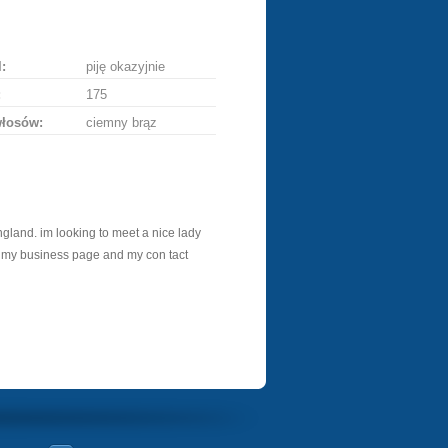
ę
:
piję okazyjnie
:
175
włosów:
ciemny brąz
 england. im looking to meet a nice lady
his my business page and my con tact