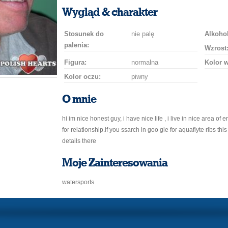
uśmiech
buziaka
samochodem
szampana
drinka
róż
Wygląd & charakter
Stosunek do
nie palę
Alkohol
palenia:
Wzrost
Figura:
normalna
Kolor 
Kolor oczu:
piwny
O mnie
hi im nice honest guy, i have nice life , i live in nice area of
for relationship.if you ssarch in goo gle for aquaflyte ribs t
details there
Moje Zainteresowania
watersports