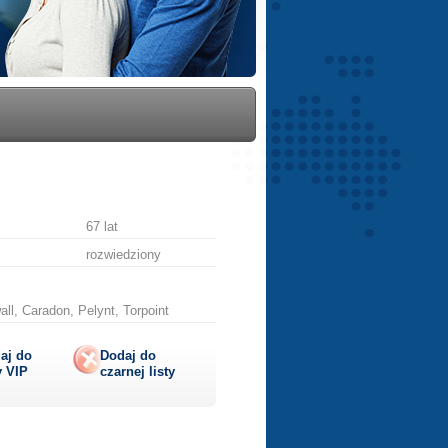
67 lat
rozwiedziony
ll, Caradon, Pelynt, Torpoint
aj do
Dodaj do
y
VIP
czarnej listy
lij