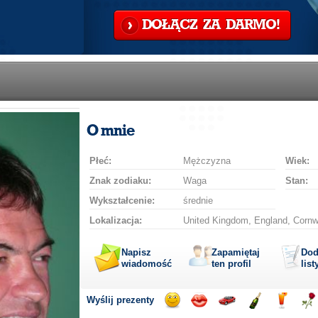
DOŁĄCZ ZA DARMO!
O mnie
Płeć:
Mężczyzna
Wiek:
Znak zodiaku:
Waga
Stan:
Wykształcenie:
średnie
Lokalizacja:
United Kingdom, England, Cornwa
Napisz
Zapamiętaj
Dod
wiadomość
ten profil
list
Wyślij prezenty
Wyślij
Wyślij
Przejażdżka
Wyślij
Wyślij
Wyś