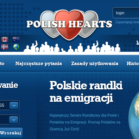
Zapamiętaj mni
to
Najczęstsze pytania
Zasady użytkowania
Histo
Polskie randki
wanie
na emigracji
:
Największy Serwis Randkowy dla Polek i
Polaków na Emigracji. Poznaj Polaków za
Granicą Już Dziś!
Wyszukaj