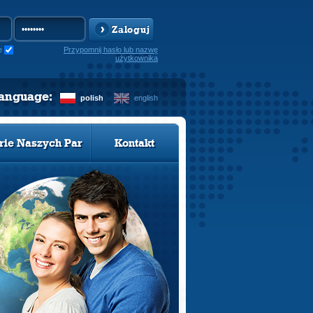
Zaloguj
e
Przypomnij hasło lub nazwę
użytkownika
language:
polish
english
rie Naszych Par
Kontakt