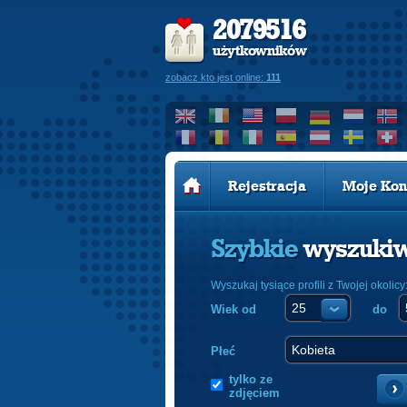
2079516
użytkowników
zobacz kto jest online:
111
Rejestracja
Moje Kon
Szybkie
wyszuki
Wyszukaj tysiące profili z Twojej okolicy
Wiek od
do
Płeć
tylko ze
zdjęciem