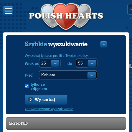
Z
Szybkie
wyszukiwanie
Wyszukaj tysiące profili z Twojej okolicy:
Wiek od
do
POLISH
ENGLISH
Płeć
tylko ze
zdjęciem
Wyszukaj
zaawansowane wyszukiwanie
Slonko1313