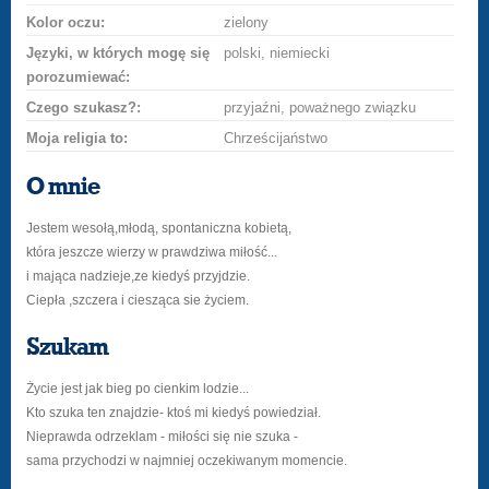
Kolor oczu:
zielony
Języki, w których mogę się
polski, niemiecki
porozumiewać:
Czego szukasz?:
przyjaźni, poważnego związku
Moja religia to:
Chrześcijaństwo
O mnie
Jestem wesołą,młodą, spontaniczna kobietą,
która jeszcze wierzy w prawdziwa miłość...
i mająca nadzieje,ze kiedyś przyjdzie.
Ciepła ,szczera i ciesząca sie życiem.
Szukam
Życie jest jak bieg po cienkim lodzie...
Kto szuka ten znajdzie- ktoś mi kiedyś powiedział.
Nieprawda odrzeklam - miłości się nie szuka -
sama przychodzi w najmniej oczekiwanym momencie.