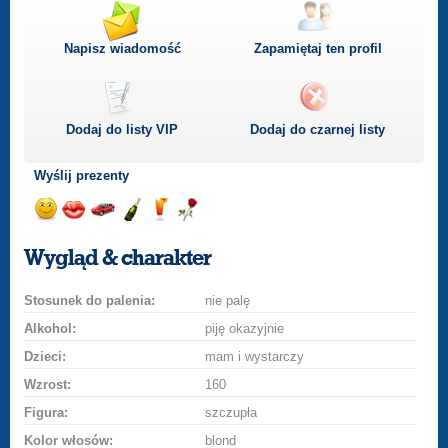
Napisz wiadomość
Zapamiętaj ten profil
Dodaj do listy
VIP
Dodaj do czarnej listy
Wyślij prezenty
Wyślij
Wyślij
Przejażdżka
Wyślij
Wyślij
Wyślij
uśmiech
buziaka
samochodem
szampana
drinka
różę
Wygląd & charakter
Stosunek do palenia:
nie palę
Alkohol:
piję okazyjnie
Dzieci:
mam i wystarczy
Wzrost:
160
Figura:
szczupła
Kolor włosów:
blond