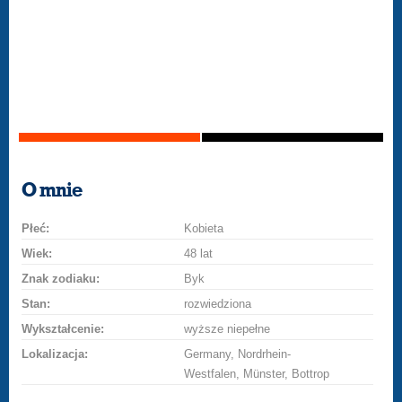
O mnie
Płeć:
Kobieta
Wiek:
48 lat
Znak zodiaku:
Byk
Stan:
rozwiedziona
Wykształcenie:
wyższe niepełne
Lokalizacja:
Germany, Nordrhein-
Westfalen, Münster, Bottrop