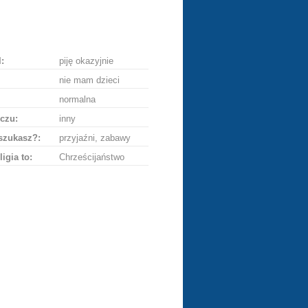
lij
ę
:
piję okazyjnie
nie mam dzieci
normalna
czu:
inny
szukasz?:
przyjaźni, zabawy
ligia to:
Chrześcijaństwo