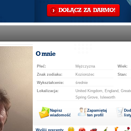
DOŁĄCZ ZA DARMO!
O mnie
Płeć:
Mężczyzna
Wiek:
Znak zodiaku:
Koziorożec
Stan:
Wykształcenie:
średnie
Lokalizacja:
United Kingdom, England, Great
Spring Grove, Isleworth
Napisz
Zapamiętaj
Dod
wiadomość
ten profil
list
Wyślij prezenty