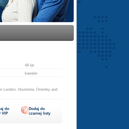
49 lat
kawaler
er London, Hounslow, Osterley and
aj do
Dodaj do
y
VIP
czarnej listy