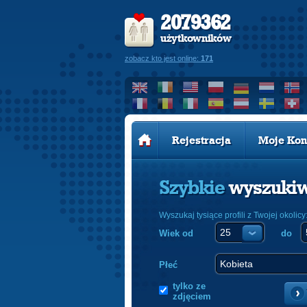
2079362
użytkowników
zobacz kto jest online:
171
Rejestracja
Moje Kon
Szybkie
wyszuki
Wyszukaj tysiące profili z Twojej okolicy
Wiek od
do
Płeć
tylko ze
zdjęciem