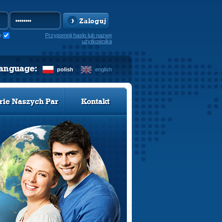
Zaloguj
e
Przypomnij hasło lub nazwę
użytkownika
language:
polish
english
rie Naszych Par
Kontakt