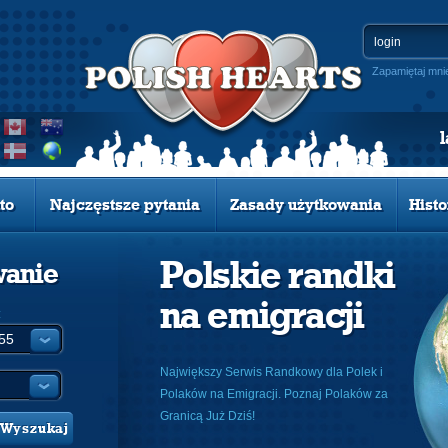
Zapamiętaj mni
to
Najczęstsze pytania
Zasady użytkowania
Histo
Polskie randki
wanie
na emigracji
:
Największy Serwis Randkowy dla Polek i
Polaków na Emigracji. Poznaj Polaków za
Granicą Już Dziś!
Wyszukaj