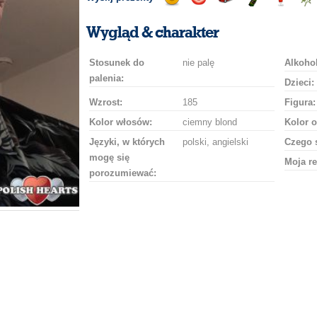
Wyślij
Wyślij
Przejażdżka
Wyślij
Wyślij
Wyś
uśmiech
buziaka
samochodem
szampana
drinka
róż
Wygląd & charakter
Stosunek do
nie palę
Alkohol
palenia:
Dzieci:
Wzrost:
185
Figura:
Kolor włosów:
ciemny blond
Kolor o
Języki, w których
polski, angielski
Czego 
mogę się
Moja re
porozumiewać: