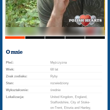
O mnie
Płeć:
Mężczyzna
Wiek:
68 lat
Znak zodiaku:
Ryby
Stan:
rozwiedziony
Wykształcenie:
średnie
Lokalizacja:
United Kingdom, England,
Staffordshire, City of Stoke-
on-Trent, Etruria and Hanley,