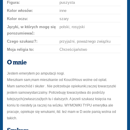
Figura:
puszysta
Kolor włosów:
inne
Kolor oczu:
szary
Języki, w których mogę się
polski, rosyjski
porozumiewać:
Czego szukasz?:
przyjaźni, poważnego związku
Moja religia to:
Chrześcijaństwo
O mnie
Jestem emerytem po amputacji nogi.
Mieszkam sam,mam mieszkanie od KoucilHous wolne od oplat.
Mam samochód i skuter . Nie potrzebuje opiekunki,raczej towarzyszki
jestem samowystarczalny. Potrzebuję towarzystwa do podróży
tutejszych(zwłaszcza)tych tu i dalszych. A jezeli szukasz księcia na
koniu to niestety ja raczej na wózku. WYMOWKI TYPU emerytka ale
pracuje, opiekuje się wnukami, itd. też mam w D.wole panią wolna od
takich.