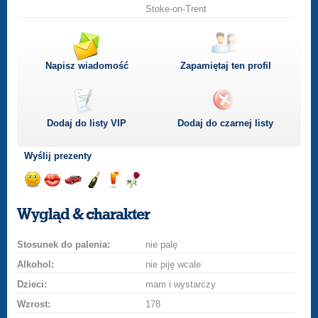
Stoke-on-Trent
Napisz wiadomość
Zapamiętaj ten profil
Dodaj do listy
VIP
Dodaj do czarnej listy
Wyślij prezenty
Wyślij
Wyślij
Przejażdżka
Wyślij
Wyślij
Wyślij
uśmiech
buziaka
samochodem
szampana
drinka
różę
Wygląd & charakter
Stosunek do palenia:
nie palę
Alkohol:
nie piję wcale
Dzieci:
mam i wystarczy
Wzrost:
178