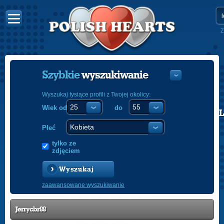
Z
Szybkie
wyszukiwanie
Wyszukaj tysiące profili z Twojej okolicy:
Wiek od
do
POLISH
ENGLISH
Płeć
tylko ze
zdjęciem
Wyszukaj
zaawansowane wyszukiwanie
Jerrycbr88