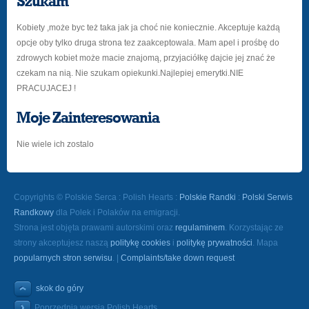
Szukam
Kobiety ,może byc też taka jak ja choć nie koniecznie. Akceptuje każdą
opcje oby tylko druga strona tez zaakceptowala. Mam apel i prośbę do
zdrowych kobiet może macie znajomą, przyjaciółkę dajcie jej znać że
czekam na nią. Nie szukam opiekunki.Najlepiej emerytki.NIE
PRACUJACEJ !
Moje Zainteresowania
Nie wiele ich zostalo
Copyrights © Polskie Serca : Polish Hearts :
Polskie Randki
:
Polski Serwis
Randkowy
dla Polek i Polaków na emigracji.
Strona jest objęta prawami autorskimi oraz
regulaminem
. Korzystając ze
strony akceptujesz naszą
politykę cookies
i
politykę prywatności
. Mapa
popularnych stron serwisu
. |
Complaints/take down request
skok do góry
Poprzednia wersja Polish Hearts