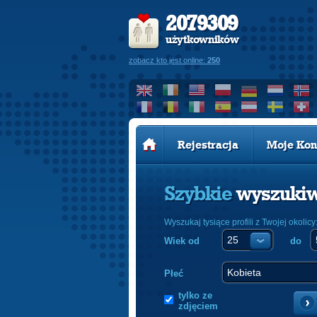
2079309
użytkowników
zobacz kto jest online:
250
Rejestracja
Moje Kon
Szybkie
wyszuki
Wyszukaj tysiące profili z Twojej okolicy
Wiek od
do
Płeć
tylko ze
zdjęciem