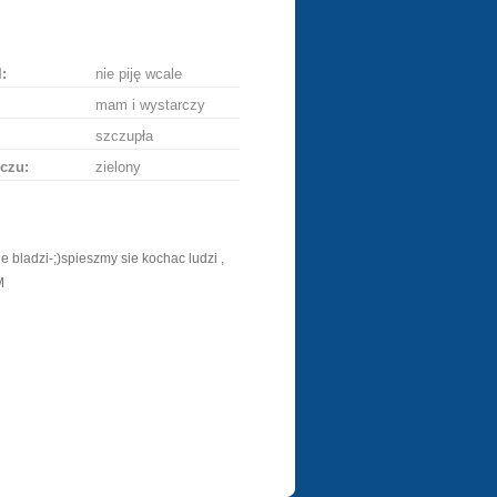
ę
:
nie piję wcale
mam i wystarczy
szczupła
czu:
zielony
e bladzi-;)spieszmy sie kochac ludzi ,
M