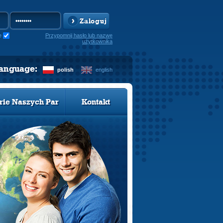
Zaloguj
e
Przypomnij hasło lub nazwę
użytkownika
language:
polish
english
rie Naszych Par
Kontakt