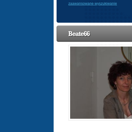
zaawansowane wyszukiwanie
Beate66