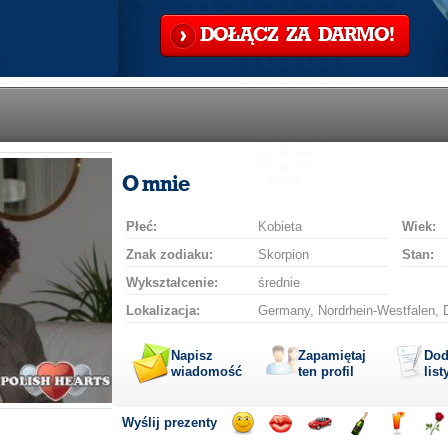
DOŁĄCZ ZA DARMO!
O mnie
Płeć:
Kobieta
Wiek:
Znak zodiaku:
Skorpion
Stan:
Wykształcenie:
średnie
Lokalizacja:
Germany, Nordrhein-Westfalen, D
Napisz
Zapamiętaj
Dod
wiadomość
ten profil
list
Wyślij prezenty
Wyślij
Wyślij
Przejażdżka
Wyślij
Wyślij
Wyś