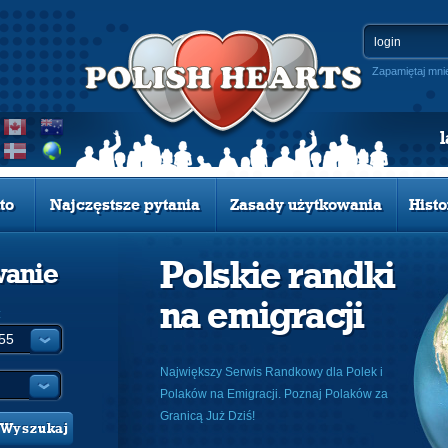
Zapamiętaj mni
to
Najczęstsze pytania
Zasady użytkowania
Histo
Polskie randki
wanie
na emigracji
:
Największy Serwis Randkowy dla Polek i
Polaków na Emigracji. Poznaj Polaków za
Granicą Już Dziś!
Wyszukaj