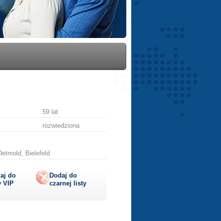
59 lat
rozwiedziona
etmold, Bielefeld
aj do
Dodaj do
y
VIP
czarnej listy
lij