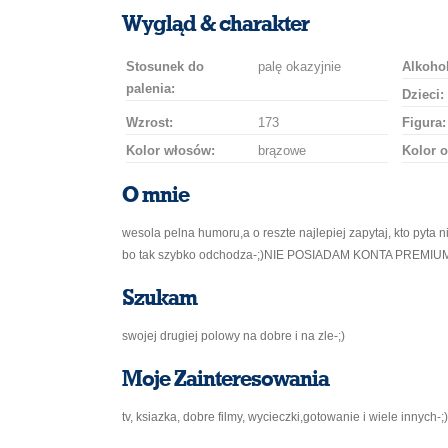
uśmiech
buziaka
samochodem
szampana
drinka
róż
Wygląd & charakter
Stosunek do
palę okazyjnie
Alkohol
palenia:
Dzieci:
Wzrost:
173
Figura:
Kolor włosów:
brązowe
Kolor o
O mnie
wesola pelna humoru,a o reszte najlepiej zapytaj, kto pyta ni
bo tak szybko odchodza-;)NIE POSIADAM KONTA PREMIU
Szukam
swojej drugiej polowy na dobre i na zle-;)
Moje Zainteresowania
tv, ksiazka, dobre filmy, wycieczki,gotowanie i wiele innych-;)