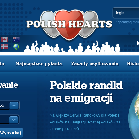
Zapamiętaj mni
to
Najczęstsze pytania
Zasady użytkowania
Histo
Polskie randki
wanie
na emigracji
:
Największy Serwis Randkowy dla Polek i
Polaków na Emigracji. Poznaj Polaków za
Granicą Już Dziś!
Wyszukaj