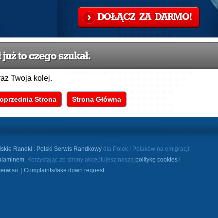
DOŁĄCZ ZA DARMO!
już to czego szukał.
raz Twoja kolej.
oprzednia Strona
Strona Główna
lskie Randki
:
Polski Serwis Randkowy
dla Polek i Polaków na emigracji.
ulaminem
. Korzystając ze strony akceptujesz naszą
politykę cookies
i
serwisu
. |
Complaints/take down request