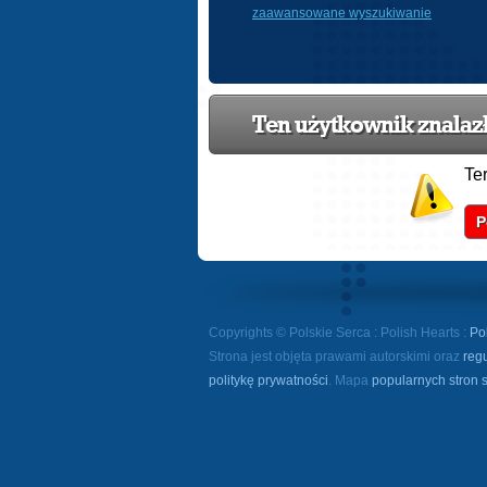
zaawansowane wyszukiwanie
Ten użytkownik znalazł 
Te
P
Copyrights © Polskie Serca : Polish Hearts :
Po
Strona jest objęta prawami autorskimi oraz
reg
politykę prywatności
. Mapa
popularnych stron 