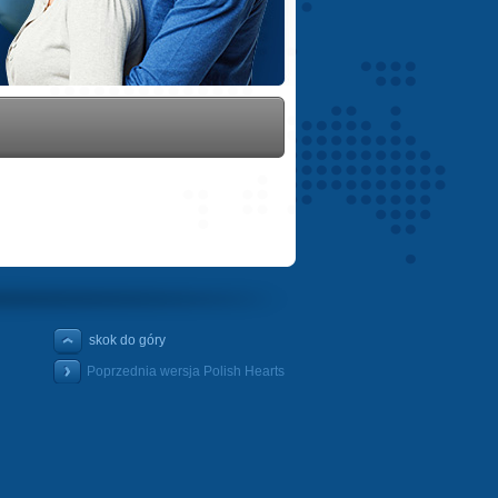
skok do góry
Poprzednia wersja Polish Hearts