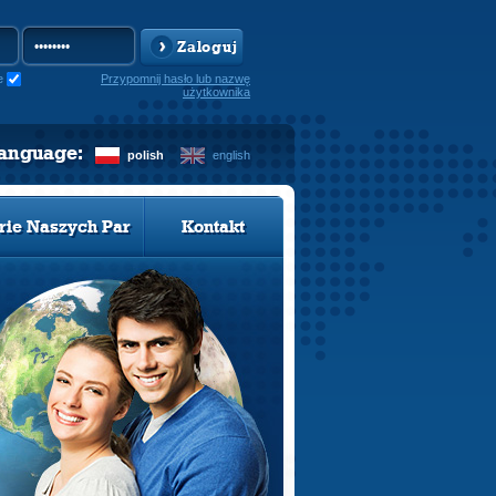
Zaloguj
e
Przypomnij hasło lub nazwę
użytkownika
language:
polish
english
rie Naszych Par
Kontakt