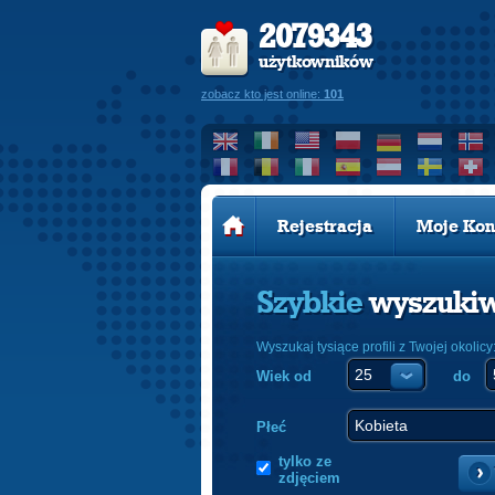
2079343
użytkowników
zobacz kto jest online:
101
Rejestracja
Moje Kon
Szybkie
wyszuki
Wyszukaj tysiące profili z Twojej okolicy
Wiek od
do
Płeć
tylko ze
zdjęciem