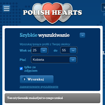
Z
Szybkie
wyszukiwanie
Wyszukaj tysiące profili z Twojej okolicy:
Wiek od
do
POLISH
ENGLISH
Płeć
tylko ze
zdjęciem
Wyszukaj
zaawansowane wyszukiwanie
Ten użytkownik znalazł już to czego szukał.