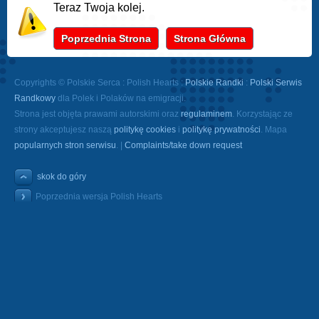
Teraz Twoja kolej.
Poprzednia Strona
Strona Główna
Copyrights © Polskie Serca : Polish Hearts :
Polskie Randki
:
Polski Serwis
Randkowy
dla Polek i Polaków na emigracji.
Strona jest objęta prawami autorskimi oraz
regulaminem
. Korzystając ze
strony akceptujesz naszą
politykę cookies
i
politykę prywatności
. Mapa
popularnych stron serwisu
. |
Complaints/take down request
skok do góry
Poprzednia wersja Polish Hearts