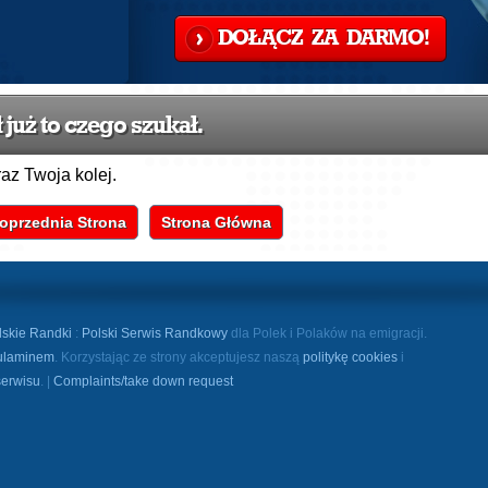
DOŁĄCZ ZA DARMO!
już to czego szukał.
raz Twoja kolej.
oprzednia Strona
Strona Główna
lskie Randki
:
Polski Serwis Randkowy
dla Polek i Polaków na emigracji.
ulaminem
. Korzystając ze strony akceptujesz naszą
politykę cookies
i
serwisu
. |
Complaints/take down request