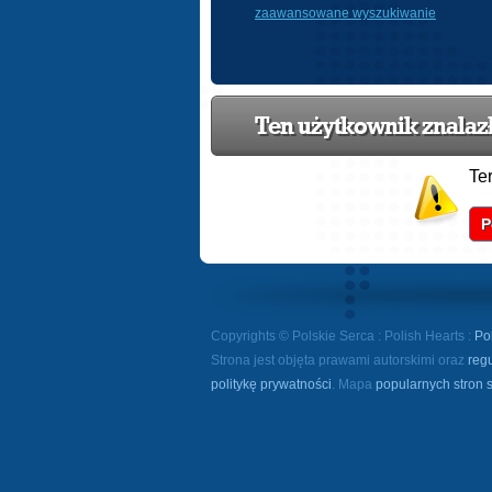
zaawansowane wyszukiwanie
Ten użytkownik znalazł 
Te
P
Copyrights © Polskie Serca : Polish Hearts :
Po
Strona jest objęta prawami autorskimi oraz
reg
politykę prywatności
. Mapa
popularnych stron 