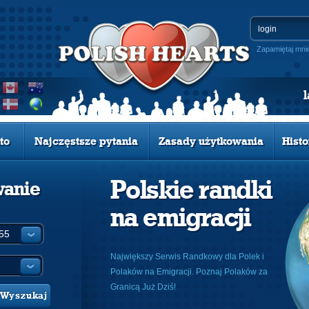
Zapamiętaj mni
to
Najczęstsze pytania
Zasady użytkowania
Histo
Polskie randki
wanie
na emigracji
:
Największy Serwis Randkowy dla Polek i
Polaków na Emigracji. Poznaj Polaków za
Granicą Już Dziś!
Wyszukaj