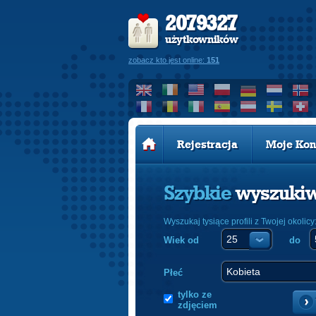
2079327
użytkowników
zobacz kto jest online:
151
Rejestracja
Moje Kon
Szybkie
wyszuki
Wyszukaj tysiące profili z Twojej okolicy
Wiek od
do
Płeć
tylko ze
zdjęciem