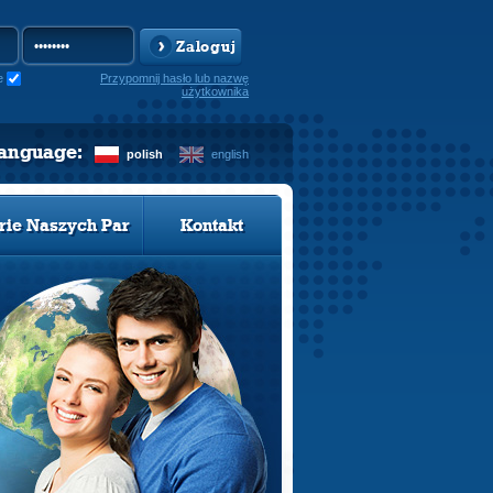
Zaloguj
e
Przypomnij hasło lub nazwę
użytkownika
language:
polish
english
rie Naszych Par
Kontakt