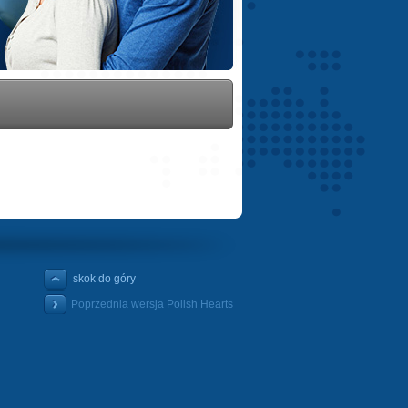
skok do góry
Poprzednia wersja Polish Hearts