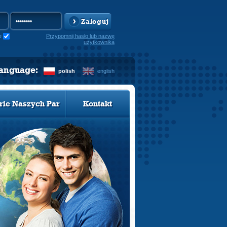
Zaloguj
e
Przypomnij hasło lub nazwę
użytkownika
language:
polish
english
rie Naszych Par
Kontakt