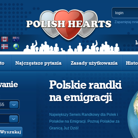
Zapamiętaj mni
to
Najczęstsze pytania
Zasady użytkowania
Histo
Polskie randki
wanie
na emigracji
:
Największy Serwis Randkowy dla Polek i
Polaków na Emigracji. Poznaj Polaków za
Granicą Już Dziś!
Wyszukaj