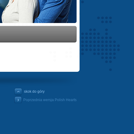
skok do góry
Poprzednia wersja Polish Hearts