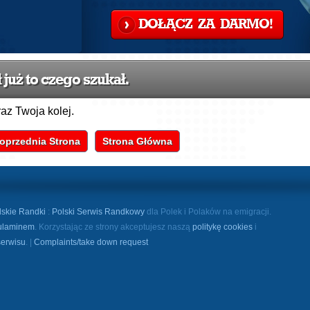
DOŁĄCZ ZA DARMO!
już to czego szukał.
raz Twoja kolej.
oprzednia Strona
Strona Główna
lskie Randki
:
Polski Serwis Randkowy
dla Polek i Polaków na emigracji.
ulaminem
. Korzystając ze strony akceptujesz naszą
politykę cookies
i
serwisu
. |
Complaints/take down request