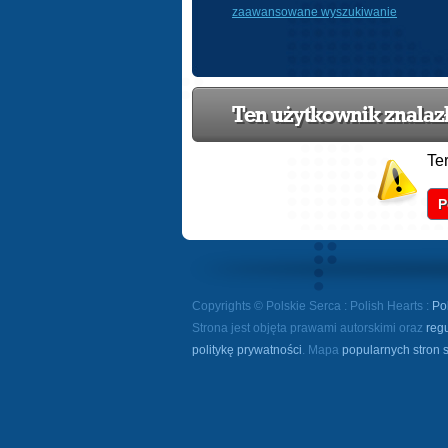
zaawansowane wyszukiwanie
Ten użytkownik znalazł 
Te
P
Copyrights © Polskie Serca : Polish Hearts :
Po
Strona jest objęta prawami autorskimi oraz
reg
politykę prywatności
. Mapa
popularnych stron 