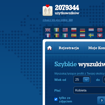
2079344
użytkowników
zobacz kto jest online:
110
Rejestracja
Moje Kon
Szybkie
wyszuki
Wyszukaj tysiące profili z Twojej okolicy
Wiek od
do
Płeć
tylko ze
zdjęciem