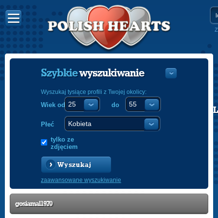
Z
Szybkie
wyszukiwanie
Wyszukaj tysiące profili z Twojej okolicy:
Wiek od
do
POLISH
ENGLISH
Płeć
tylko ze
zdjęciem
Wyszukaj
zaawansowane wyszukiwanie
gosiamal1970