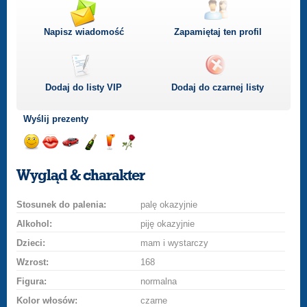
Napisz wiadomość
Zapamiętaj ten profil
Dodaj do listy
VIP
Dodaj do czarnej listy
Wyślij prezenty
Wyślij
Wyślij
Przejażdżka
Wyślij
Wyślij
Wyślij
uśmiech
buziaka
samochodem
szampana
drinka
różę
Wygląd & charakter
Stosunek do palenia:
palę okazyjnie
Alkohol:
piję okazyjnie
Dzieci:
mam i wystarczy
Wzrost:
168
Figura:
normalna
Kolor włosów:
czarne