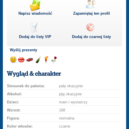
Napisz wiadomość
Zapamiętaj ten profil
Dodaj do listy
VIP
Dodaj do czarnej listy
Wyślij prezenty
Wyślij
Wyślij
Przejażdżka
Wyślij
Wyślij
Wyślij
uśmiech
buziaka
samochodem
szampana
drinka
różę
Wygląd & charakter
Stosunek do palenia:
palę okazyjnie
Alkohol:
piję okazyjnie
Dzieci:
mam i wystarczy
Wzrost:
168
Figura:
normalna
Kolor włosów:
czarne