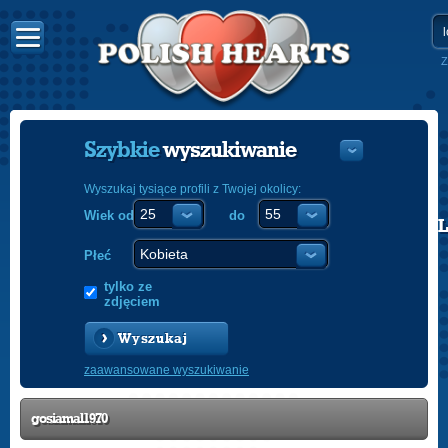
Z
Szybkie
wyszukiwanie
Wyszukaj tysiące profili z Twojej okolicy:
Wiek od
do
POLISH
ENGLISH
Płeć
tylko ze
zdjęciem
Wyszukaj
zaawansowane wyszukiwanie
gosiamal1970