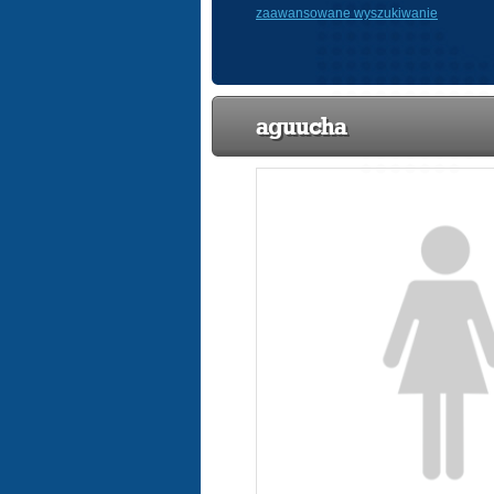
zaawansowane wyszukiwanie
aguucha