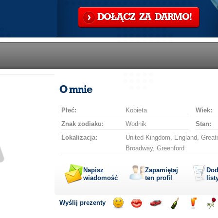
DOŁĄCZ ZA DARMO!
O mnie
Płeć:
Kobieta
Wiek:
Znak zodiaku:
Wodnik
Stan:
Lokalizacja:
United Kingdom, England, Greate
Broadway, Greenford
Napisz
Zapamiętaj
Dod
wiadomość
ten profil
list
Wyślij prezenty
Wyślij
Wyślij
Przejażdżka
Wyślij
Wyślij
Wyś