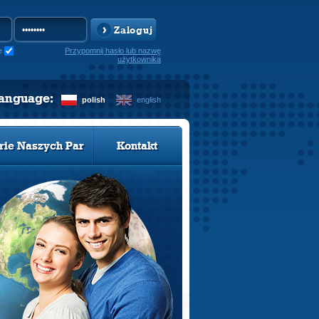
Zaloguj
e
Przypomnij hasło lub nazwę
użytkownika
language:
polish
english
rie Naszych Par
Kontakt