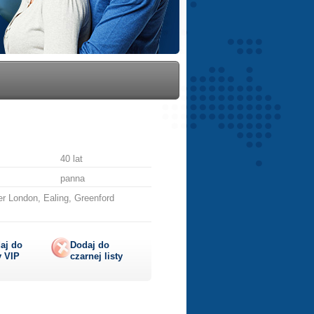
40 lat
panna
r London, Ealing, Greenford
aj do
Dodaj do
y
VIP
czarnej listy
lij