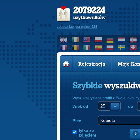
2079224
użytkowników
zobacz kto jest online:
228
Rejestracja
Moje Kon
Szybkie
wyszuki
Wyszukaj tysiące profili z Twojej okolicy
Wiek od
do
Płeć
tylko ze
zdjęciem