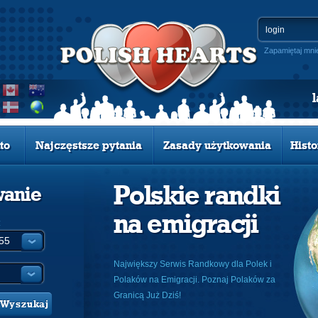
Zapamiętaj mni
to
Najczęstsze pytania
Zasady użytkowania
Histo
Polskie randki
wanie
na emigracji
:
Największy Serwis Randkowy dla Polek i
Polaków na Emigracji. Poznaj Polaków za
Granicą Już Dziś!
Wyszukaj