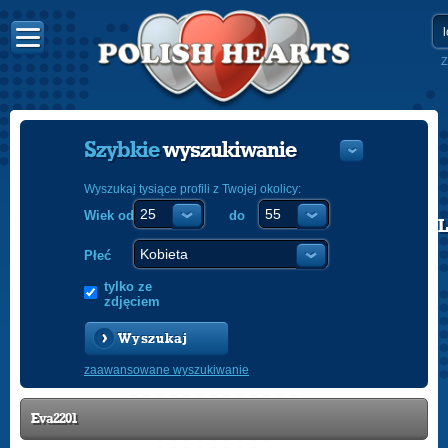
Z
Szybkie
wyszukiwanie
Wyszukaj tysiące profili z Twojej okolicy:
Wiek od
do
POLISH
ENGLISH
Płeć
tylko ze
zdjęciem
Wyszukaj
zaawansowane wyszukiwanie
Eva2201