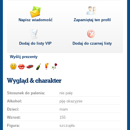
Napisz wiadomość
Zapamiętaj ten profil
Dodaj do listy
VIP
Dodaj do czarnej listy
Wyślij prezenty
Wyślij
Wyślij
Przejażdżka
Wyślij
Wyślij
Wyślij
uśmiech
buziaka
samochodem
szampana
drinka
różę
Wygląd & charakter
Stosunek do palenia:
nie palę
Alkohol:
piję okazyjnie
Dzieci:
mam
Wzrost:
155
Figura:
szczupła